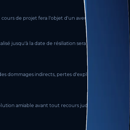
ours de projet fera l'objet d'un avenant tarifaire.
alisé jusqu'à la date de résiliation sera facturé au
des dommages indirects, pertes d'exploitation ou
lution amiable avant tout recours judiciaire.