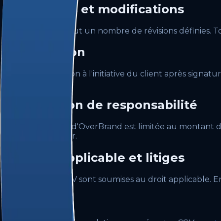
7. Révisions et modifications
Chaque devis inclut un nombre de révisions définies. To
8. Résiliation
En cas de résiliation à l'initiative du client après signat
prorata.
9. Limitation de responsabilité
La responsabilité d'OverBrand est limitée au montant 
manque à gagner.
10. Droit applicable et litiges
Les présentes CGV sont soumises au droit applicable. En 
11. Contact