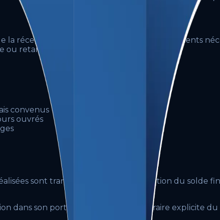
r de la réception de l'acompte et de tous les éléments néc
e ou retard imputable au client.
lais convenus
jours ouvrés
nges
 réalisées sont transférés au client à réception du solde 
on dans son portfolio, sauf accord contraire explicite du 