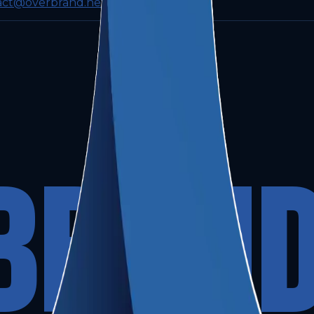
act@overbrand.net
BRAN