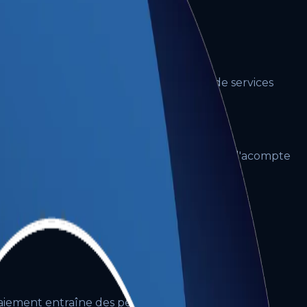
 clients dans le cadre de la fourniture de services
dès la signature du devis et le versement de l'acompte
iement entraîne des pénalités de 1,5 % par mois.