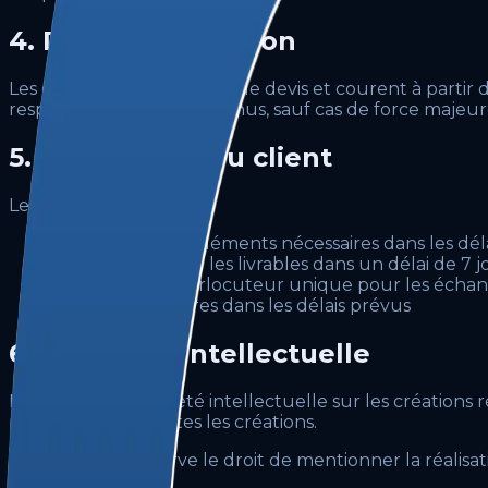
4. Délais de livraison
Les délais sont définis dans le devis et courent à parti
respecter les délais convenus, sauf cas de force majeur
5. Obligations du client
Le client s'engage à :
Fournir tous les éléments nécessaires dans les dé
Valider ou rejeter les livrables dans un délai de 7 
Désigner un interlocuteur unique pour les écha
Régler les factures dans les délais prévus
6. Propriété intellectuelle
Les droits de propriété intellectuelle sur les créations
propriétaire de toutes les créations.
OverBrand se réserve le droit de mentionner la réalisati