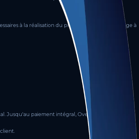
essaires à la réalisation du projet. OverBrand s'engage à
final. Jusqu'au paiement intégral, OverBrand reste
client.