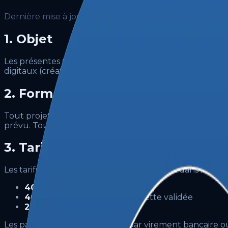
Dernière mise à jour : mars 2025
1. Objet
Les présentes Conditions Générales de Vente (CGV) régis
digitaux (création de sites web, développement d'applic
2. Formation du contrat
Tout projet débute par une consultation gratuite suivie
prévu. Toute commande vaut acceptation des présent
3. Tarifs et modalités de paiemen
Les tarifs sont indiqués en euros hors taxes dans les de
40 %
à la commande (acompte)
40 %
à la livraison de la maquette validée
20 %
à la livraison finale
Les paiements sont réalisables par virement bancaire o