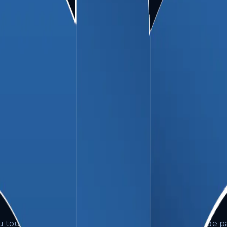
sent les relations contractuelles entre OverBrand et ses
ations, branding, SEO, publicité en ligne).
 de l'émission d'un devis détaillé. Le contrat est formé 
es CGV.
t
vis. Les modalités de paiement standard sont :
u tout autre moyen convenu par écrit. Tout retard de pa