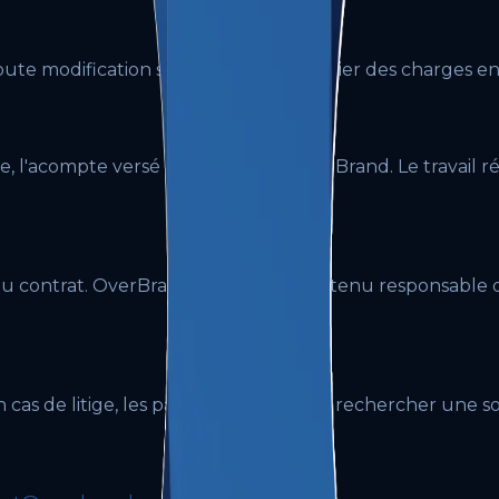
ute modification substantielle du cahier des charges en c
ure, l'acompte versé reste acquis à OverBrand. Le travail ré
du contrat. OverBrand ne saurait être tenu responsable 
cas de litige, les parties s'engagent à rechercher une so