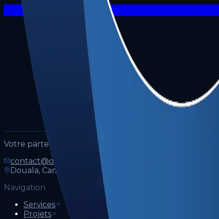
Votre partenaire digital pour créer, développer et fair
contact@overbrand.net
+237 652 761 931
Douala, Cameroun
Navigation
Services
Projets