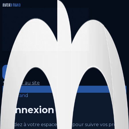
000
%
OVER
BRAND
Retour au site
Over
Brand
Connexion
Accédez à votre espace client pour suivre vos projets.